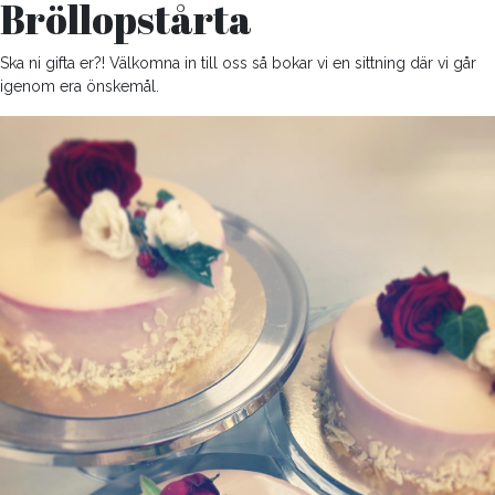
Bröllopstårta
Ska ni gifta er?! Välkomna in till oss så bokar vi en sittning där vi går
igenom era önskemål.